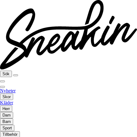
Sök
Nyheter
Skor
Kläder
Herr
Dam
Barn
Sport
Tillbehör