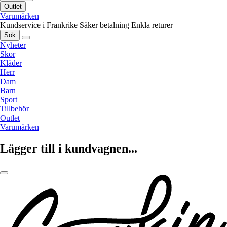
Outlet
Varumärken
Kundservice i Frankrike
Säker betalning
Enkla returer
Sök
Nyheter
Skor
Kläder
Herr
Dam
Barn
Sport
Tillbehör
Outlet
Varumärken
Lägger till i kundvagnen...