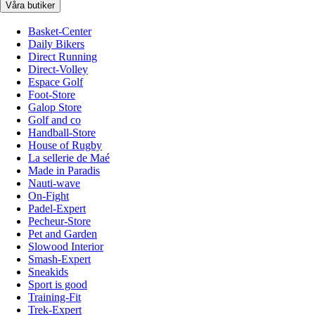
Våra butiker
Basket-Center
Daily Bikers
Direct Running
Direct-Volley
Espace Golf
Foot-Store
Galop Store
Golf and co
Handball-Store
House of Rugby
La sellerie de Maé
Made in Paradis
Nauti-wave
On-Fight
Padel-Expert
Pecheur-Store
Pet and Garden
Slowood Interior
Smash-Expert
Sneakids
Sport is good
Training-Fit
Trek-Expert