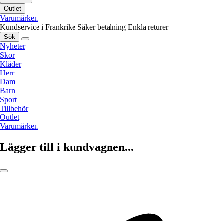
Outlet
Varumärken
Kundservice i Frankrike
Säker betalning
Enkla returer
Sök
Nyheter
Skor
Kläder
Herr
Dam
Barn
Sport
Tillbehör
Outlet
Varumärken
Lägger till i kundvagnen...