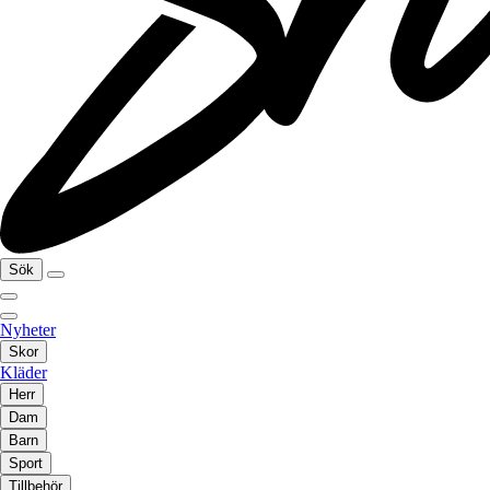
Sök
Nyheter
Skor
Kläder
Herr
Dam
Barn
Sport
Tillbehör