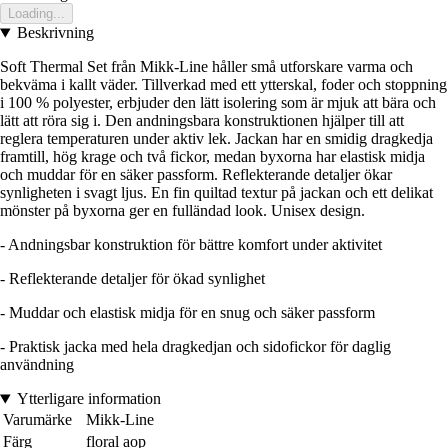
Loading...
Beskrivning
Soft Thermal Set från Mikk-Line håller små utforskare varma och
bekväma i kallt väder. Tillverkad med ett ytterskal, foder och stoppning
i 100 % polyester, erbjuder den lätt isolering som är mjuk att bära och
lätt att röra sig i. Den andningsbara konstruktionen hjälper till att
reglera temperaturen under aktiv lek. Jackan har en smidig dragkedja
framtill, hög krage och två fickor, medan byxorna har elastisk midja
och muddar för en säker passform. Reflekterande detaljer ökar
synligheten i svagt ljus. En fin quiltad textur på jackan och ett delikat
mönster på byxorna ger en fulländad look. Unisex design.
- Andningsbar konstruktion för bättre komfort under aktivitet
- Reflekterande detaljer för ökad synlighet
- Muddar och elastisk midja för en snug och säker passform
- Praktisk jacka med hela dragkedjan och sidofickor för daglig
användning
Ytterligare information
Varumärke
Mikk-Line
Färg
floral aop