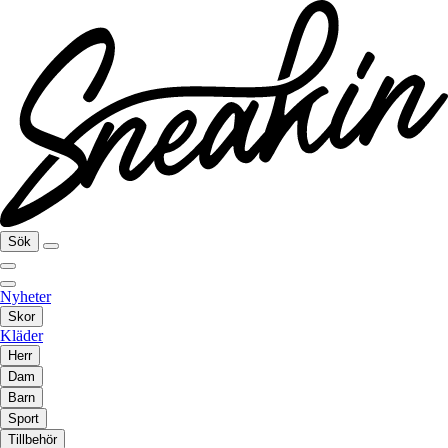
Sök
Nyheter
Skor
Kläder
Herr
Dam
Barn
Sport
Tillbehör