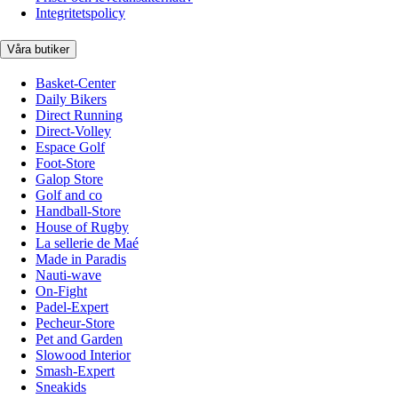
Integritetspolicy
Våra butiker
Basket-Center
Daily Bikers
Direct Running
Direct-Volley
Espace Golf
Foot-Store
Galop Store
Golf and co
Handball-Store
House of Rugby
La sellerie de Maé
Made in Paradis
Nauti-wave
On-Fight
Padel-Expert
Pecheur-Store
Pet and Garden
Slowood Interior
Smash-Expert
Sneakids