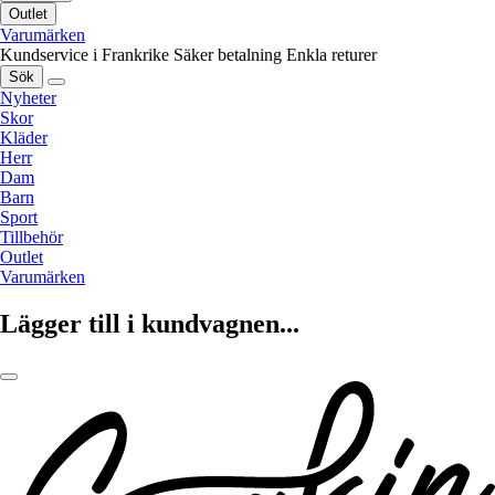
Outlet
Varumärken
Kundservice i Frankrike
Säker betalning
Enkla returer
Sök
Nyheter
Skor
Kläder
Herr
Dam
Barn
Sport
Tillbehör
Outlet
Varumärken
Lägger till i kundvagnen...