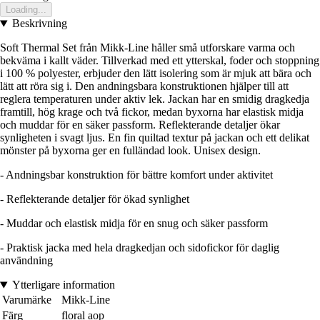
Loading...
Beskrivning
Soft Thermal Set från Mikk-Line håller små utforskare varma och
bekväma i kallt väder. Tillverkad med ett ytterskal, foder och stoppning
i 100 % polyester, erbjuder den lätt isolering som är mjuk att bära och
lätt att röra sig i. Den andningsbara konstruktionen hjälper till att
reglera temperaturen under aktiv lek. Jackan har en smidig dragkedja
framtill, hög krage och två fickor, medan byxorna har elastisk midja
och muddar för en säker passform. Reflekterande detaljer ökar
synligheten i svagt ljus. En fin quiltad textur på jackan och ett delikat
mönster på byxorna ger en fulländad look. Unisex design.
- Andningsbar konstruktion för bättre komfort under aktivitet
- Reflekterande detaljer för ökad synlighet
- Muddar och elastisk midja för en snug och säker passform
- Praktisk jacka med hela dragkedjan och sidofickor för daglig
användning
Ytterligare information
Varumärke
Mikk-Line
Färg
floral aop