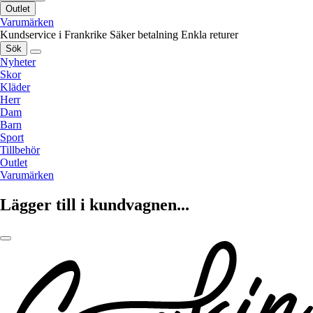
Outlet
Varumärken
Kundservice i Frankrike
Säker betalning
Enkla returer
Sök
Nyheter
Skor
Kläder
Herr
Dam
Barn
Sport
Tillbehör
Outlet
Varumärken
Lägger till i kundvagnen...