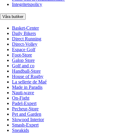
Integritetspolicy
Våra butiker
Basket-Center
Daily Bikers
Direct Running
Direct-Volley
Espace Golf
Foot-Store
Galop Store
Golf and co
Handball-Store
House of Rugby
La sellerie de Maé
Made in Paradis
Nauti-wave
On-Fight
Padel-Expert
Pecheur-Store
Pet and Garden
Slowood Interior
Smash-Expert
Sneakids