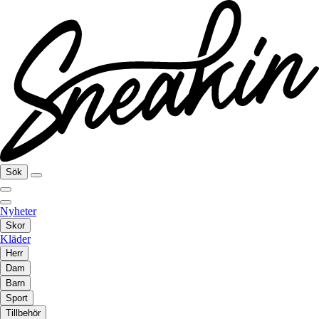
Sök
Nyheter
Skor
Kläder
Herr
Dam
Barn
Sport
Tillbehör