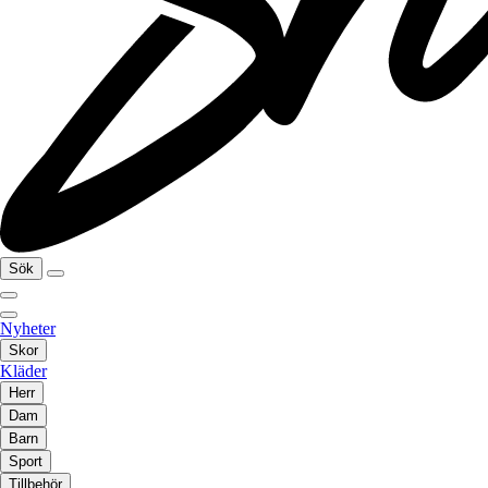
Sök
Nyheter
Skor
Kläder
Herr
Dam
Barn
Sport
Tillbehör