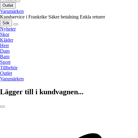
Outlet
Varumärken
Kundservice i Frankrike
Säker betalning
Enkla returer
Sök
Nyheter
Skor
Kläder
Herr
Dam
Barn
Sport
Tillbehör
Outlet
Varumärken
Lägger till i kundvagnen...