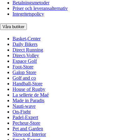
Betalningsmetoder
Priser och leveransalternativ
Integritetspolicy
Våra butiker
Basket-Center
Daily Bikers
Direct Running
Direct-Volley
Espace Golf
Foot-Store
Galop Store
Golf and co
Handball-Store
House of Rugby
La sellerie de Maé
Made in Paradis
Nauti-wave
On-Fight
Padel-Expert
Pecheur-Store
Pet and Garden
Slowood Interior
Smash-Expert