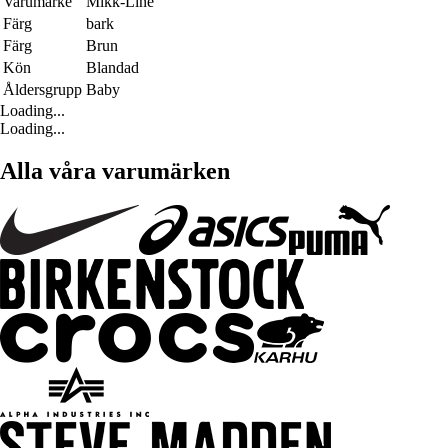
Varumärke
Mikk-Line
Färg
bark
Färg
Brun
Kön
Blandad
Åldersgrupp
Baby
Loading...
Loading...
Alla våra varumärken