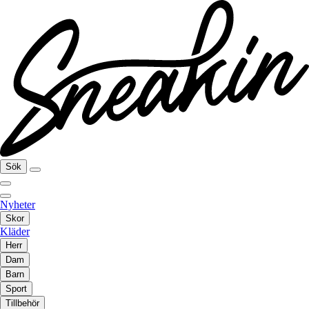
Sök
Nyheter
Skor
Kläder
Herr
Dam
Barn
Sport
Tillbehör