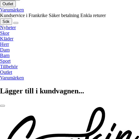
Outlet
Varumärken
Kundservice i Frankrike
Säker betalning
Enkla returer
Sök
Nyheter
Skor
Kläder
Herr
Dam
Barn
Sport
Tillbehör
Outlet
Varumärken
Lägger till i kundvagnen...