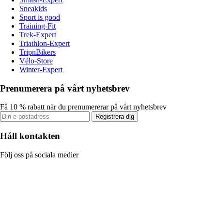
Sneakids
Sport is good
Training-Fit
Trek-Expert
Triathlon-Expert
TripnBikers
Vélo-Store
Winter-Expert
Prenumerera på vårt nyhetsbrev
Få 10 % rabatt när du prenumererar på vårt nyhetsbrev
Registrera dig
Håll kontakten
Följ oss på sociala medier