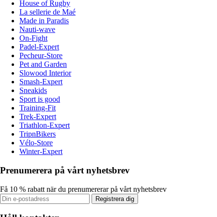
House of Rugby
La sellerie de Maé
Made in Paradis
Nauti-wave
On-Fight
Padel-Expert
Pecheur-Store
Pet and Garden
Slowood Interior
Smash-Expert
Sneakids
Sport is good
Training-Fit
Trek-Expert
Triathlon-Expert
TripnBikers
Vélo-Store
Winter-Expert
Prenumerera på vårt nyhetsbrev
Få 10 % rabatt när du prenumererar på vårt nyhetsbrev
Registrera dig