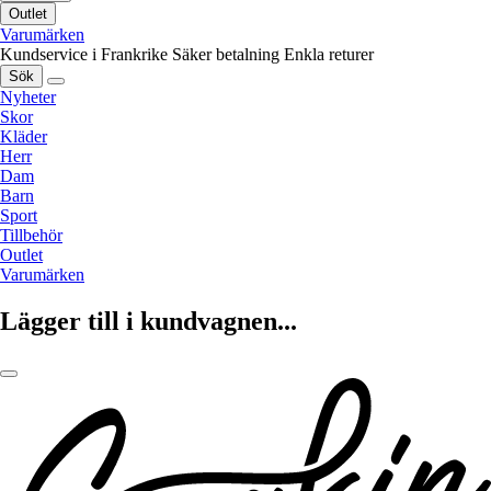
Outlet
Varumärken
Kundservice i Frankrike
Säker betalning
Enkla returer
Sök
Nyheter
Skor
Kläder
Herr
Dam
Barn
Sport
Tillbehör
Outlet
Varumärken
Lägger till i kundvagnen...