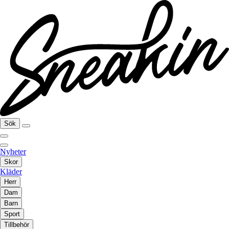
Sök
Nyheter
Skor
Kläder
Herr
Dam
Barn
Sport
Tillbehör