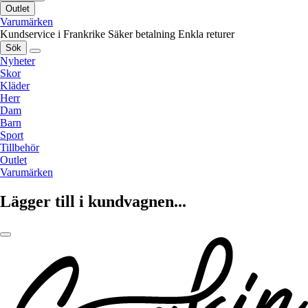
Outlet
Varumärken
Kundservice i Frankrike
Säker betalning
Enkla returer
Sök
Nyheter
Skor
Kläder
Herr
Dam
Barn
Sport
Tillbehör
Outlet
Varumärken
Lägger till i kundvagnen...