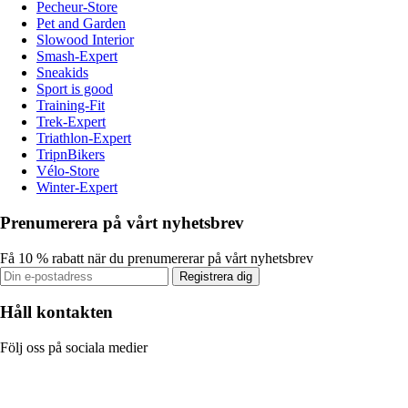
Pecheur-Store
Pet and Garden
Slowood Interior
Smash-Expert
Sneakids
Sport is good
Training-Fit
Trek-Expert
Triathlon-Expert
TripnBikers
Vélo-Store
Winter-Expert
Prenumerera på vårt nyhetsbrev
Få 10 % rabatt när du prenumererar på vårt nyhetsbrev
Registrera dig
Håll kontakten
Följ oss på sociala medier