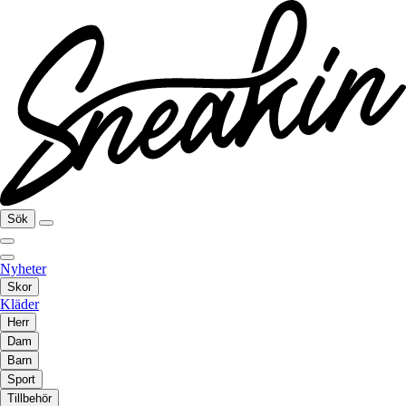
Sök
Nyheter
Skor
Kläder
Herr
Dam
Barn
Sport
Tillbehör