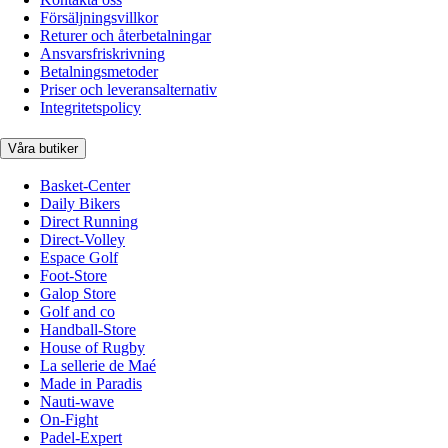
Försäljningsvillkor
Returer och återbetalningar
Ansvarsfriskrivning
Betalningsmetoder
Priser och leveransalternativ
Integritetspolicy
Våra butiker
Basket-Center
Daily Bikers
Direct Running
Direct-Volley
Espace Golf
Foot-Store
Galop Store
Golf and co
Handball-Store
House of Rugby
La sellerie de Maé
Made in Paradis
Nauti-wave
On-Fight
Padel-Expert