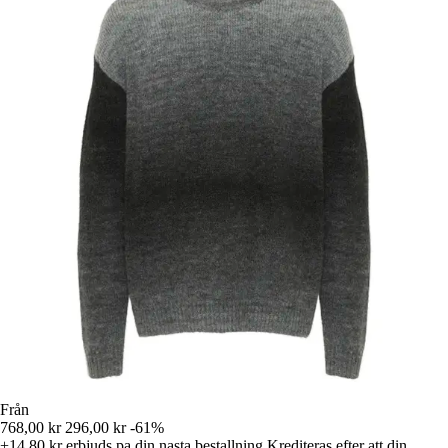
Från
768,00 kr
296,00 kr
-61%
+14,80 kr
erbjuds pa din nasta bestallning
Krediteras efter att din