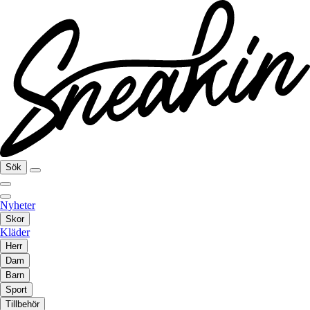
Sök
Nyheter
Skor
Kläder
Herr
Dam
Barn
Sport
Tillbehör