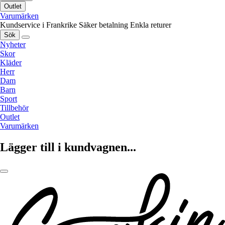
Outlet
Varumärken
Kundservice i Frankrike
Säker betalning
Enkla returer
Sök
Nyheter
Skor
Kläder
Herr
Dam
Barn
Sport
Tillbehör
Outlet
Varumärken
Lägger till i kundvagnen...