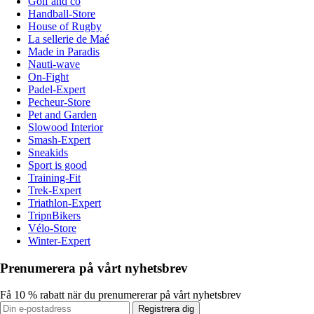
Golf and co
Handball-Store
House of Rugby
La sellerie de Maé
Made in Paradis
Nauti-wave
On-Fight
Padel-Expert
Pecheur-Store
Pet and Garden
Slowood Interior
Smash-Expert
Sneakids
Sport is good
Training-Fit
Trek-Expert
Triathlon-Expert
TripnBikers
Vélo-Store
Winter-Expert
Prenumerera på vårt nyhetsbrev
Få 10 % rabatt när du prenumererar på vårt nyhetsbrev
Registrera dig