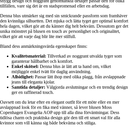
snygg design och noggrant genomtänkta detaljer passar den för olika
tillfällen, vare sig det är en stadspromenad eller en arbetsdag.
Denna blus utmärker sig med sin smickrande passform som framhäver
den kvinnliga silhuetten. Det mjuka och lätta tyget ger optimal komfort
hela dagen, vilket gör att du känner dig helt bekväm. Dessutom ger det
unika mönstret på blusen en touch av personlighet och originalitet,
vilket gör att varje dag blir lite mer stilfull.
Bland dess anmärkningsvärda egenskaper finns:
Kvalitetsmaterial:
Tillverkad av noggrant utvalda tyger som
garanterar hållbarhet och komfort.
Enkel skötsel:
Denna blus är lätt att ta hand om, vilket
möjliggör enkel tvätt för daglig användning.
Allsidighet:
Passar lätt ihop med olika plagg, från avslappnade
jeans till eleganta kjolar.
Samtida detaljer:
Välgjorda avslutningar och en trendig design
ger en raffinerad touch.
Oavsett om du letar efter en elegant outfit för ett möte eller en mer
avslappnad look för en fika med vänner, så lever blusen Moss
Copenhagen Evangelia AOP upp till alla dina förväntningar. Dess
tidlösa charm och praktiska design gör den till ett smart val för alla
kvinnor som vill känna sig både bekväma och stiliga.