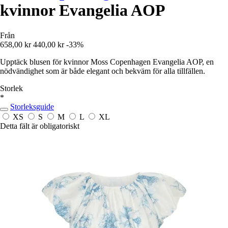
kvinnor Evangelia AOP
Från
658,00 kr
440,00 kr
-33%
Upptäck blusen för kvinnor Moss Copenhagen Evangelia AOP, en
nödvändighet som är både elegant och bekväm för alla tillfällen.
Storlek
*
Storleksguide
XS
S
M
L
XL
Detta fält är obligatoriskt