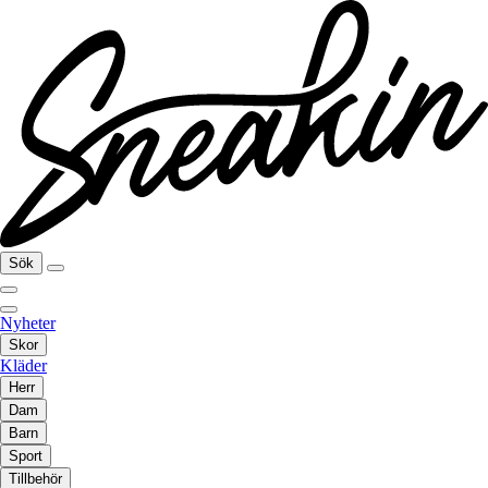
Sök
Nyheter
Skor
Kläder
Herr
Dam
Barn
Sport
Tillbehör