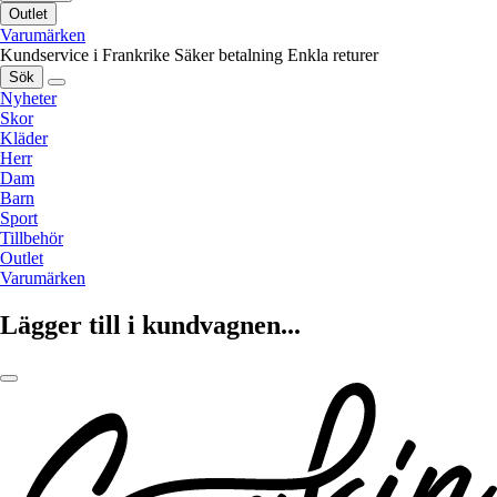
Outlet
Varumärken
Kundservice i Frankrike
Säker betalning
Enkla returer
Sök
Nyheter
Skor
Kläder
Herr
Dam
Barn
Sport
Tillbehör
Outlet
Varumärken
Lägger till i kundvagnen...