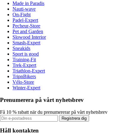
Made in Paradis
Nauti-wave
On-Fight
Padel-Expert
Pecheur-Store
Pet and Garden
Slowood Interior
Smash-Expert
Sneakids
Sport is good
Training-Fit
Trek-Expert
Triathlon-Expert
TripnBikers
Vélo-Store
Winter-Expert
Prenumerera på vårt nyhetsbrev
Få 10 % rabatt när du prenumererar på vårt nyhetsbrev
Registrera dig
Håll kontakten