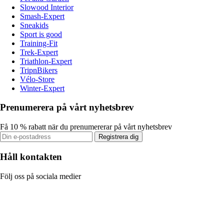
Slowood Interior
Smash-Expert
Sneakids
Sport is good
Training-Fit
Trek-Expert
Triathlon-Expert
TripnBikers
Vélo-Store
Winter-Expert
Prenumerera på vårt nyhetsbrev
Få 10 % rabatt när du prenumererar på vårt nyhetsbrev
Registrera dig
Håll kontakten
Följ oss på sociala medier