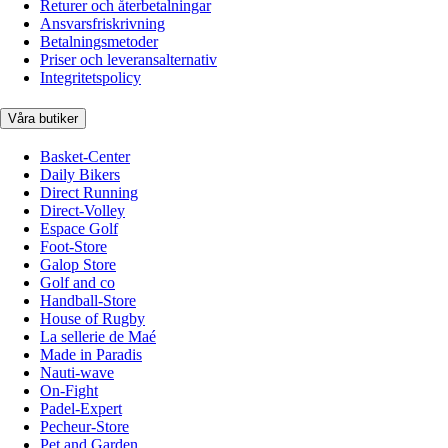
Returer och återbetalningar
Ansvarsfriskrivning
Betalningsmetoder
Priser och leveransalternativ
Integritetspolicy
Våra butiker
Basket-Center
Daily Bikers
Direct Running
Direct-Volley
Espace Golf
Foot-Store
Galop Store
Golf and co
Handball-Store
House of Rugby
La sellerie de Maé
Made in Paradis
Nauti-wave
On-Fight
Padel-Expert
Pecheur-Store
Pet and Garden