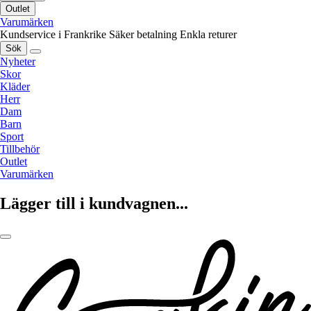
Outlet
Varumärken
Kundservice i Frankrike
Säker betalning
Enkla returer
Sök
Nyheter
Skor
Kläder
Herr
Dam
Barn
Sport
Tillbehör
Outlet
Varumärken
Lägger till i kundvagnen...