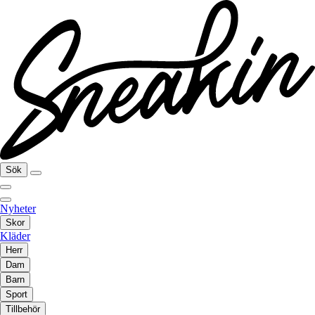
Sök
Nyheter
Skor
Kläder
Herr
Dam
Barn
Sport
Tillbehör