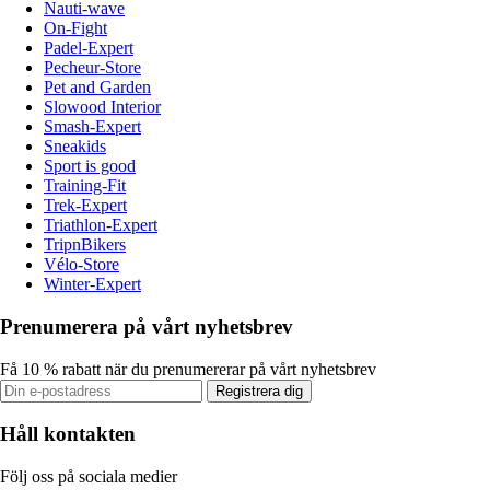
Nauti-wave
On-Fight
Padel-Expert
Pecheur-Store
Pet and Garden
Slowood Interior
Smash-Expert
Sneakids
Sport is good
Training-Fit
Trek-Expert
Triathlon-Expert
TripnBikers
Vélo-Store
Winter-Expert
Prenumerera på vårt nyhetsbrev
Få 10 % rabatt när du prenumererar på vårt nyhetsbrev
Registrera dig
Håll kontakten
Följ oss på sociala medier