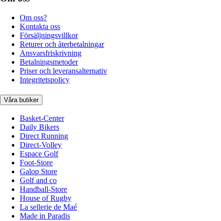
Om oss?
Kontakta oss
Försäljningsvillkor
Returer och återbetalningar
Ansvarsfriskrivning
Betalningsmetoder
Priser och leveransalternativ
Integritetspolicy
Våra butiker
Basket-Center
Daily Bikers
Direct Running
Direct-Volley
Espace Golf
Foot-Store
Galop Store
Golf and co
Handball-Store
House of Rugby
La sellerie de Maé
Made in Paradis