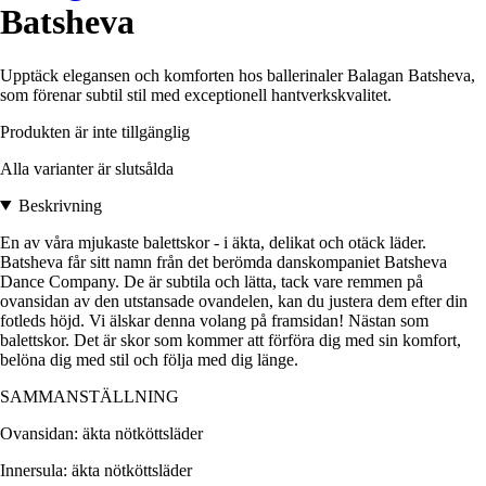
Batsheva
Upptäck elegansen och komforten hos ballerinaler Balagan Batsheva,
som förenar subtil stil med exceptionell hantverkskvalitet.
Produkten är inte tillgänglig
Alla varianter är slutsålda
Beskrivning
En av våra mjukaste balettskor - i äkta, delikat och otäck läder.
Batsheva får sitt namn från det berömda danskompaniet Batsheva
Dance Company. De är subtila och lätta, tack vare remmen på
ovansidan av den utstansade ovandelen, kan du justera dem efter din
fotleds höjd. Vi älskar denna volang på framsidan! Nästan som
balettskor. Det är skor som kommer att förföra dig med sin komfort,
belöna dig med stil och följa med dig länge.
SAMMANSTÄLLNING
Ovansidan: äkta nötköttsläder
Innersula: äkta nötköttsläder