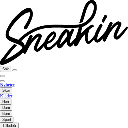
Sök
Nyheter
Skor
Kläder
Herr
Dam
Barn
Sport
Tillbehör