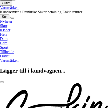
Outlet
Varumärken
Kundservice i Frankrike
Säker betalning
Enkla returer
Sök
Nyheter
Skor
Kläder
Herr
Dam
Barn
Sport
Tillbehör
Outlet
Varumärken
Lägger till i kundvagnen...