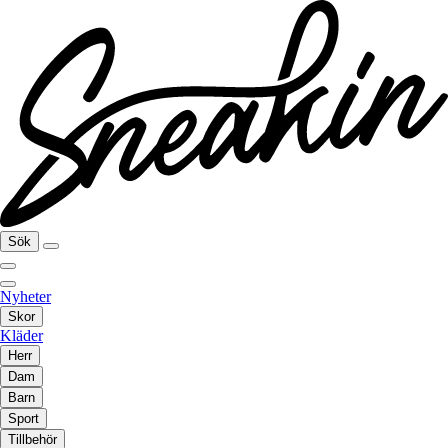
Sök
Nyheter
Skor
Kläder
Herr
Dam
Barn
Sport
Tillbehör