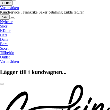
Outlet
Varumärken
Kundservice i Frankrike
Säker betalning
Enkla returer
Sök
Nyheter
Skor
Kläder
Herr
Dam
Barn
Sport
Tillbehör
Outlet
Varumärken
Lägger till i kundvagnen...