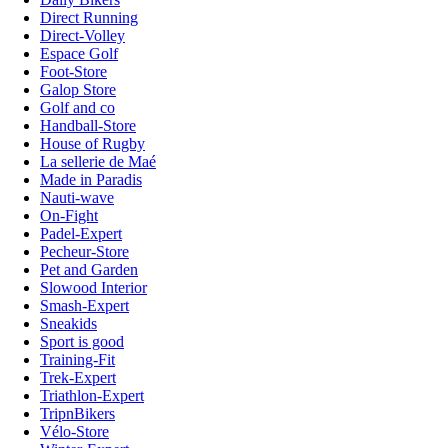
Direct Running
Direct-Volley
Espace Golf
Foot-Store
Galop Store
Golf and co
Handball-Store
House of Rugby
La sellerie de Maé
Made in Paradis
Nauti-wave
On-Fight
Padel-Expert
Pecheur-Store
Pet and Garden
Slowood Interior
Smash-Expert
Sneakids
Sport is good
Training-Fit
Trek-Expert
Triathlon-Expert
TripnBikers
Vélo-Store