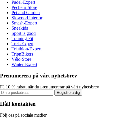
Padel-Expert
Pecheur-Store
Pet and Garden
Slowood Interior
Smash-Expert
Sneakids
Sport is good
Training-Fit
Trek-Expert
Triathlon-Expert
TripnBikers
Vélo-Store
Winter-Expert
Prenumerera på vårt nyhetsbrev
Få 10 % rabatt när du prenumererar på vårt nyhetsbrev
Registrera dig
Håll kontakten
Följ oss på sociala medier