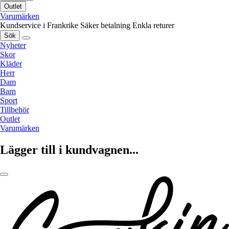
Outlet
Varumärken
Kundservice i Frankrike
Säker betalning
Enkla returer
Sök
Nyheter
Skor
Kläder
Herr
Dam
Barn
Sport
Tillbehör
Outlet
Varumärken
Lägger till i kundvagnen...