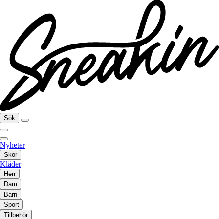
Sök
Nyheter
Skor
Kläder
Herr
Dam
Barn
Sport
Tillbehör