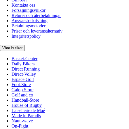
Kontakta oss
Försäljningsvillkor
Returer och återbetalningar
Ansvarsfriskrivning
Betalningsmetoder
Priser och leveransalternativ
Integritetspolicy
Våra butiker
Basket-Center
Daily Bikers
Direct Running
Direct-Volley
Espace Golf
Foot-Store
Galop Store
Golf and co
Handball-Store
House of Rugby
La sellerie de Maé
Made in Paradis
Nauti-wave
On-Fight