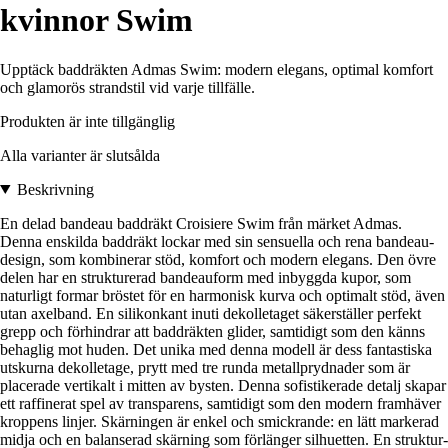
kvinnor Swim
Upptäck baddräkten Admas Swim: modern elegans, optimal komfort
och glamorös strandstil vid varje tillfälle.
Produkten är inte tillgänglig
Alla varianter är slutsålda
Beskrivning
En delad bandeau baddräkt Croisiere Swim från märket Admas.
Denna enskilda baddräkt lockar med sin sensuella och rena bandeau-
design, som kombinerar stöd, komfort och modern elegans. Den övre
delen har en strukturerad bandeauform med inbyggda kupor, som
naturligt formar bröstet för en harmonisk kurva och optimalt stöd, även
utan axelband. En silikonkant inuti dekolletaget säkerställer perfekt
grepp och förhindrar att baddräkten glider, samtidigt som den känns
behaglig mot huden. Det unika med denna modell är dess fantastiska
utskurna dekolletage, prytt med tre runda metallprydnader som är
placerade vertikalt i mitten av bysten. Denna sofistikerade detalj skapar
ett raffinerat spel av transparens, samtidigt som den modern framhäver
kroppens linjer. Skärningen är enkel och smickrande: en lätt markerad
midja och en balanserad skärning som förlänger silhuetten. En struktur-