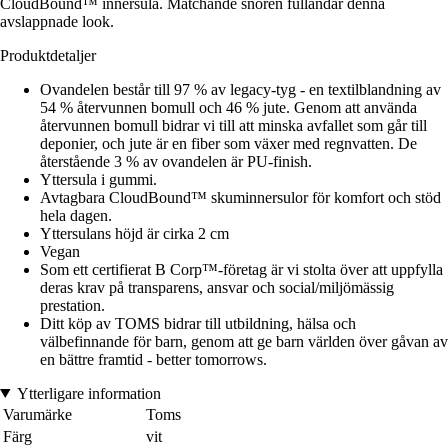
CloudBound™ innersula. Matchande snören fulländar denna
avslappnade look.
Produktdetaljer
Ovandelen består till 97 % av legacy-tyg - en textilblandning av
54 % återvunnen bomull och 46 % jute. Genom att använda
återvunnen bomull bidrar vi till att minska avfallet som går till
deponier, och jute är en fiber som växer med regnvatten. De
återstående 3 % av ovandelen är PU-finish.
Yttersula i gummi.
Avtagbara CloudBound™ skuminnersulor för komfort och stöd
hela dagen.
Yttersulans höjd är cirka 2 cm
Vegan
Som ett certifierat B Corp™-företag är vi stolta över att uppfylla
deras krav på transparens, ansvar och social/miljömässig
prestation.
Ditt köp av TOMS bidrar till utbildning, hälsa och
välbefinnande för barn, genom att ge barn världen över gåvan av
en bättre framtid - better tomorrows.
Ytterligare information
Varumärke
Toms
Färg
vit