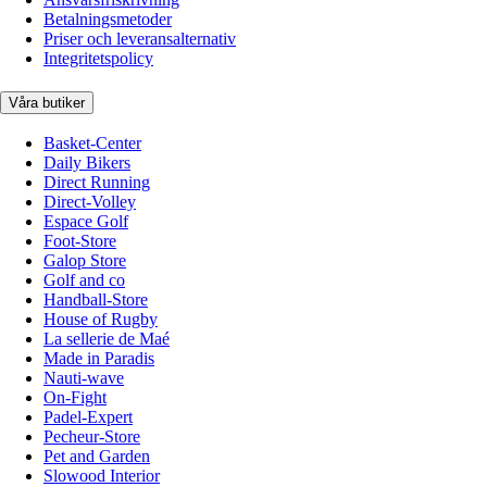
Betalningsmetoder
Priser och leveransalternativ
Integritetspolicy
Våra butiker
Basket-Center
Daily Bikers
Direct Running
Direct-Volley
Espace Golf
Foot-Store
Galop Store
Golf and co
Handball-Store
House of Rugby
La sellerie de Maé
Made in Paradis
Nauti-wave
On-Fight
Padel-Expert
Pecheur-Store
Pet and Garden
Slowood Interior