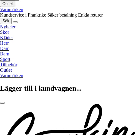
Outlet
Varumärken
Kundservice i Frankrike
Säker betalning
Enkla returer
Sök
Nyheter
Skor
Kläder
Herr
Dam
Barn
Sport
Tillbehör
Outlet
Varumärken
Lägger till i kundvagnen...