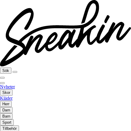
Sök
Nyheter
Skor
Kläder
Herr
Dam
Barn
Sport
Tillbehör