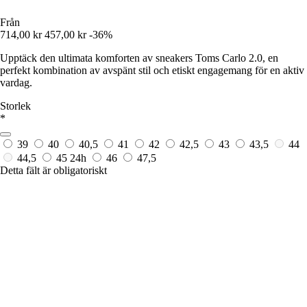
Från
714,00 kr
457,00 kr
-36%
Upptäck den ultimata komforten av sneakers Toms Carlo 2.0, en
perfekt kombination av avspänt stil och etiskt engagemang för en aktiv
vardag.
Storlek
*
39
40
40,5
41
42
42,5
43
43,5
44
44,5
45
24h
46
47,5
Detta fält är obligatoriskt